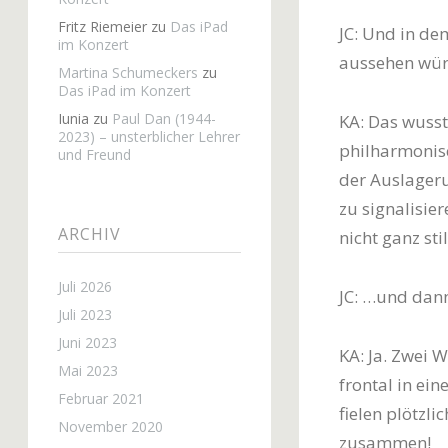
Fritz Riemeier
zu
Das iPad
JC: Und in de
im Konzert
aussehen wü
Martina Schumeckers
zu
Das iPad im Konzert
Iunia
zu
Paul Dan (1944-
KA: Das wusst
2023) – unsterblicher Lehrer
philharmonis
und Freund
der Auslager
zu signalisie
ARCHIV
nicht ganz sti
Juli 2026
JC: …und dan
Juli 2023
Juni 2023
KA: Ja. Zwei W
Mai 2023
frontal in ei
Februar 2021
fielen plötzli
November 2020
zusammen!