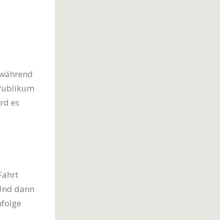
 während
Publikum
rd es
Fahrt
 Und dann
nfolge