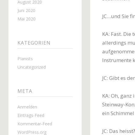
August 2020
Juni 2020
JC…und Sie f
Mai 2020
KA: Fast. Die
allerdings mu
KATEGORIEN
aufgenommene
PIanists
Instrumente
Uncategorized
JC: Gibt es d
META
KA: Oh, ganz 
Steinway-Konz
Anmelden
ein Schimmel
Eintrags-Feed
Kommentar-Feed
JC: Das heisst
WordPress.org