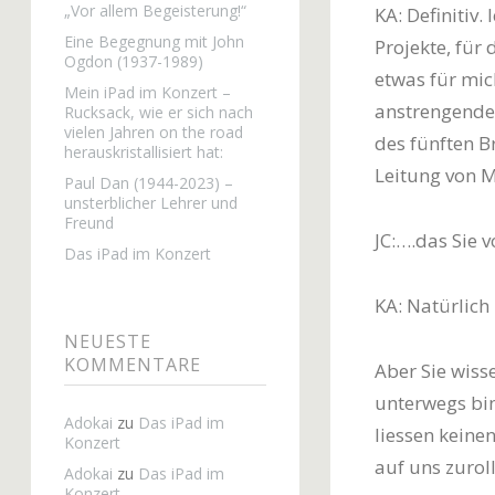
„Vor allem Begeisterung!“
KA: Definitiv.
Eine Begegnung mit John
Projekte, für 
Ogdon (1937-1989)
etwas für mich
Mein iPad im Konzert –
anstrengende
Rucksack, wie er sich nach
vielen Jahren on the road
des fünften B
herauskristallisiert hat:
Leitung von M
Paul Dan (1944-2023) –
unsterblicher Lehrer und
Freund
JC:….das Sie 
Das iPad im Konzert
KA: Natürlich 
NEUESTE
KOMMENTARE
Aber Sie wiss
unterwegs bin
Adokai
zu
Das iPad im
liessen keine
Konzert
auf uns zuroll
Adokai
zu
Das iPad im
Konzert