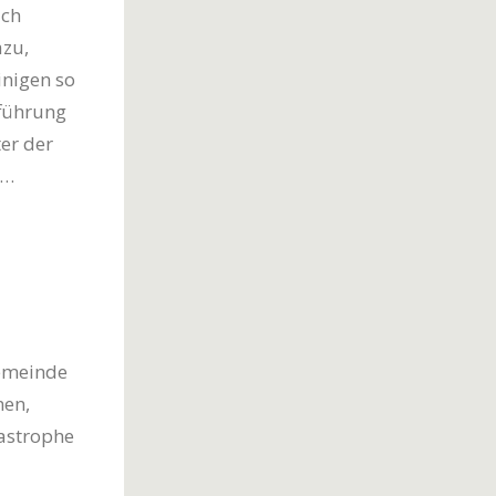
uch
azu,
inigen so
fführung
er der
……
gemeinde
men,
tastrophe