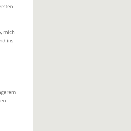
ersten
e, mich
nd ins
ängerem
nen…..