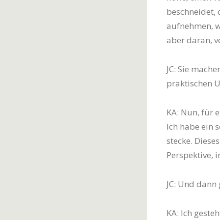
beschneidet, 
aufnehmen, wi
aber daran, v
JC: Sie mache
praktischen U
KA: Nun, für 
Ich habe ein 
stecke. Diese
Perspektive, 
JC: Und dann 
KA: Ich geste