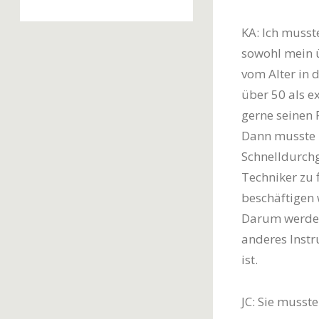
KA: Ich musst
sowohl mein ü
vom Alter in 
über 50 als e
gerne seinen
Dann musste 
Schnelldurchg
Techniker zu 
beschäftigen
Darum werden S
anderes Instr
ist.
JC: Sie musste