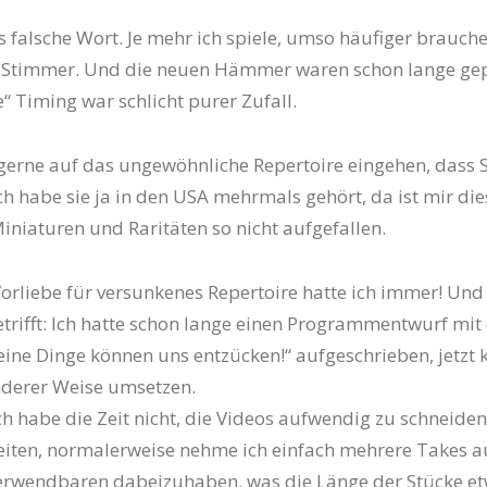
s falsche Wort. Je mehr ich spiele, umso häufiger brauche
n Stimmer. Und die neuen Hämmer waren schon lange gep
“ Timing war schlicht purer Zufall.
 gerne auf das ungewöhnliche Repertoire eingehen, dass S
h habe sie ja in den USA mehrmals gehört, da ist mir die
Miniaturen und Raritäten so nicht aufgefallen.
Vorliebe für versunkenes Repertoire hatte ich immer! Und
trifft: Ich hatte schon lange einen Programmentwurf mi
leine Dinge können uns entzücken!“ aufgeschrieben, jetzt 
nderer Weise umsetzen.
h habe die Zeit nicht, die Videos aufwendig zu schneide
iten, normalerweise nehme ich einfach mehrere Takes a
verwendbaren dabeizuhaben, was die Länge der Stücke e