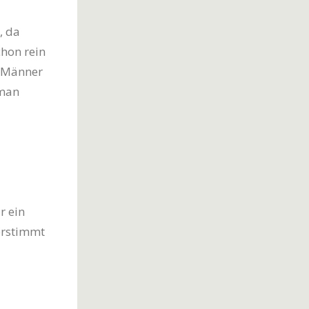
, da
hon rein
m Männer
 man
r ein
erstimmt