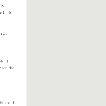
rts
arbeite
n der
ne 11
 ich die
 hin und