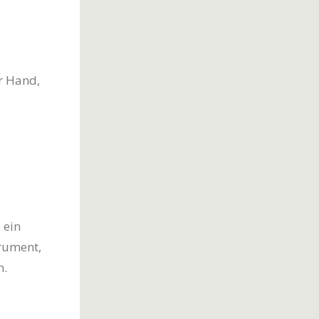
r Hand,
 ein
trument,
n.