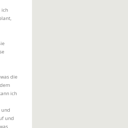
 ich
lant,
ie
se
 was die
t dem
kann ich
n und
uf und
twas