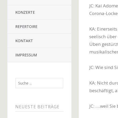
JC: Kai Adomei
KONZERTE
Corona-Locker
REPERTOIRE
KA: Einerseits
seelisch über 
KONTAKT
Üben gestürzt
musikalischen
IMPRESSUM
JC: Wie sind 
KA: Nicht dur
beschäftigt, a
JC: ….weil Sie
NEUESTE BEITRÄGE