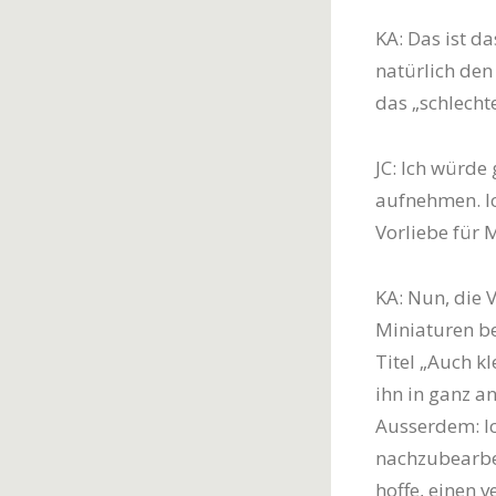
KA: Das ist da
natürlich de
das „schlechte
JC: Ich würde
aufnehmen. Ic
Vorliebe für 
KA: Nun, die 
Miniaturen be
Titel „Auch k
ihn in ganz a
Ausserdem: Ic
nachzubearbe
hoffe, einen 