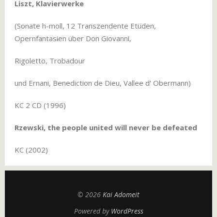
Liszt, Klavierwerke
(Sonate h-moll, 12 Transzendente Etüden,
Opernfantasien über Don Giovanni,
Rigoletto, Trobadour
und Ernani, Benediction de Dieu, Vallee d‘ Obermann)
KC 2 CD (1996)
Rzewski, the people united will never be defeated
KC (2002)
© 2026
Kai Adomeit
Powered by
WordPress