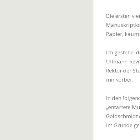
Die ersten vi
Manuskriptko
Papier, kaum 
Ich gestehe, 
Ullmann-Revi
Rektor der St
mir vorbei.
In den folge
„entartete Mu
Goldschmidt o
im Grunde ge