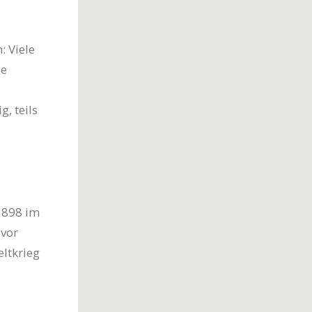
 Viele
ie
, teils
1898 im
 vor
ltkrieg