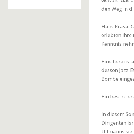
Gewalt“ das a
den Weg in di
Hans Krasa, G
erlebten ihr
Kenntnis neh
Eine herausra
dessen Jazz-E
Bombe einges
Ein besonder
In diesem So
Dirigenten Isr
Ullmanns sieb