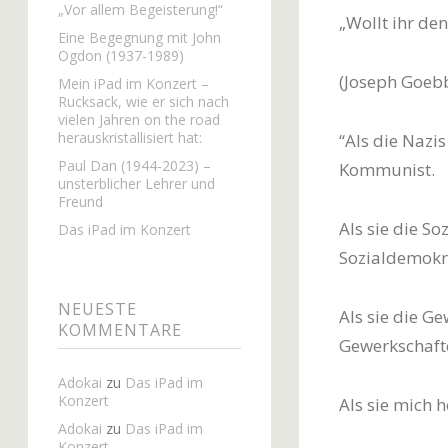
„Vor allem Begeisterung!“
„Wollt ihr den
Eine Begegnung mit John
Ogdon (1937-1989)
(Joseph Goebb
Mein iPad im Konzert –
Rucksack, wie er sich nach
vielen Jahren on the road
herauskristallisiert hat:
“Als die Nazi
Paul Dan (1944-2023) –
Kommunist.
unsterblicher Lehrer und
Freund
Als sie die S
Das iPad im Konzert
Sozialdemokr
NEUESTE
Als sie die Ge
KOMMENTARE
Gewerkschaft
Adokai
zu
Das iPad im
Konzert
Als sie mich h
Adokai
zu
Das iPad im
Konzert