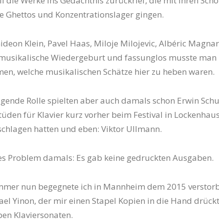
ll die Werke ins Gedächtnis zurückrief, die mit ihren Sch
e Ghettos und Konzentrationslager gingen.
ideon Klein, Pavel Haas, Miloje Milojevic, Albéric Magna
e musikalische Wiedergeburt und fassunglos musste man 
men, welche musikalischen Schätze hier zu heben waren.
gende Rolle spielten aber auch damals schon Erwin Schul
tüden für Klavier kurz vorher beim Festival in Lockenhaus
chlagen hatten und eben: Viktor Ullmann.
es Problem damals: Es gab keine gedruckten Ausgaben.
mmer nun begegnete ich in Mannheim dem 2015 verstor
ael Yinon, der mir einen Stapel Kopien in die Hand drückt
en Klaviersonaten.