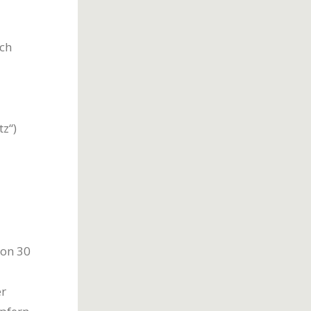
uch
z“)
hon 30
er