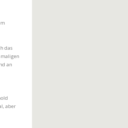
em
ch das
amaligen
end an
hold
l, aber