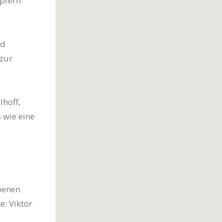
öpfern
rd
zur
hoff,
 wie eine
benen
e: Viktor