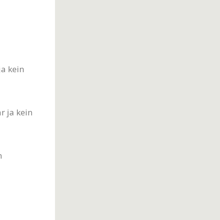
ja kein
r ja kein
n