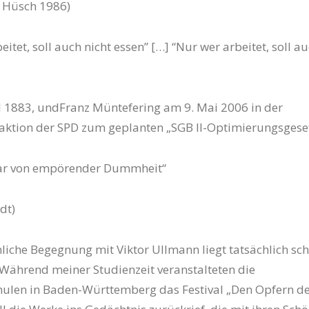
r Hüsch 1986)
eitet, soll auch nicht essen” […] “Nur wer arbeitet, soll a
 1883, undFranz Müntefering am 9. Mai 2006 in der
aktion der SPD zum geplanten „SGB II-Optimierungsgeset
ar von empörender Dummheit“
dt)
iche Begegnung mit Viktor Ullmann liegt tatsächlich sc
 Während meiner Studienzeit veranstalteten die
ulen in Baden-Württemberg das Festival „Den Opfern d