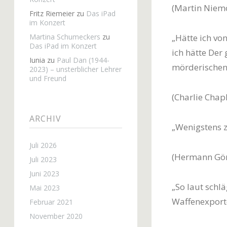
(Martin Niemö
Fritz Riemeier
zu
Das iPad
im Konzert
Martina Schumeckers
zu
„Hätte ich vo
Das iPad im Konzert
ich hätte Der
Iunia
zu
Paul Dan (1944-
mörderischen
2023) – unsterblicher Lehrer
und Freund
(Charlie Chap
ARCHIV
„Wenigstens z
Juli 2026
(Hermann Göri
Juli 2023
Juni 2023
„So laut schl
Mai 2023
Waffenexporte
Februar 2021
November 2020