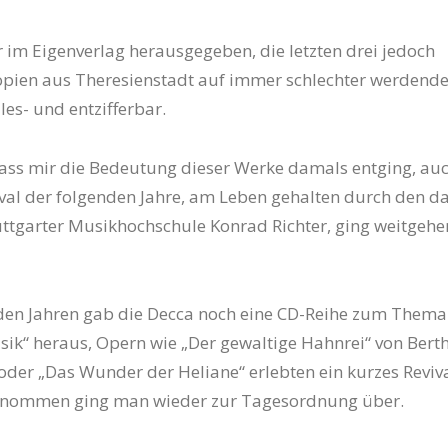
er im Eigenverlag herausgegeben, die letzten drei jedoch
pien aus Theresienstadt auf immer schlechter werdend
les- und entzifferbar.
dass mir die Bedeutung dieser Werke damals entging, au
val der folgenden Jahre, am Leben gehalten durch den d
uttgarter Musikhochschule Konrad Richter, ging weitgeh
nden Jahren gab die Decca noch eine CD-Reihe zum Thema
sik“ heraus, Opern wie „Der gewaltige Hahnrei“ von Bert
der „Das Wunder der Heliane“ erlebten ein kurzes Reviva
nommen ging man wieder zur Tagesordnung über.